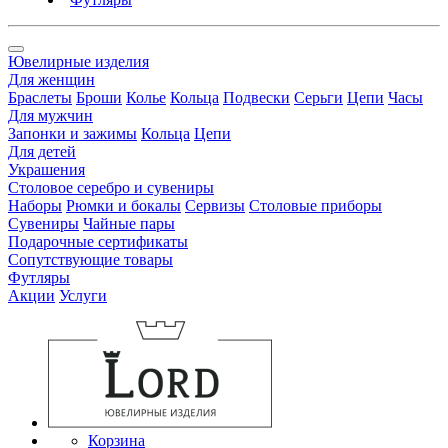
Ювелирные изделия
Для женщин
Браслеты
Броши
Колье
Кольца
Подвески
Серьги
Цепи
Часы
Для мужчин
Запонки и зажимы
Кольца
Цепи
Для детей
Украшения
Столовое серебро и сувениры
Наборы
Рюмки и бокалы
Сервизы
Столовые приборы
Сувениры
Чайные пары
Подарочные сертификаты
Сопутствующие товары
Футляры
Акции
Услуги
Корзина