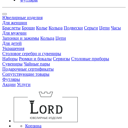
Ювелирные изделия
Для женщин
Браслеты
Броши
Колье
Кольца
Подвески
Серьги
Цепи
Часы
Для мужчин
Запонки и зажимы
Кольца
Цепи
Для детей
Украшения
Столовое серебро и сувениры
Наборы
Рюмки и бокалы
Сервизы
Столовые приборы
Сувениры
Чайные пары
Подарочные сертификаты
Сопутствующие товары
Футляры
Акции
Услуги
Корзина