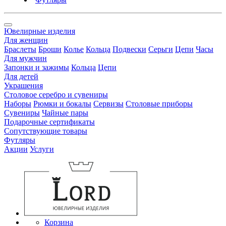
Ювелирные изделия
Для женщин
Браслеты
Броши
Колье
Кольца
Подвески
Серьги
Цепи
Часы
Для мужчин
Запонки и зажимы
Кольца
Цепи
Для детей
Украшения
Столовое серебро и сувениры
Наборы
Рюмки и бокалы
Сервизы
Столовые приборы
Сувениры
Чайные пары
Подарочные сертификаты
Сопутствующие товары
Футляры
Акции
Услуги
Корзина