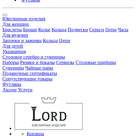
Ювелирные изделия
Для женщин
Браслеты
Броши
Колье
Кольца
Подвески
Серьги
Цепи
Часы
Для мужчин
Запонки и зажимы
Кольца
Цепи
Для детей
Украшения
Столовое серебро и сувениры
Наборы
Рюмки и бокалы
Сервизы
Столовые приборы
Сувениры
Чайные пары
Подарочные сертификаты
Сопутствующие товары
Футляры
Акции
Услуги
Корзина